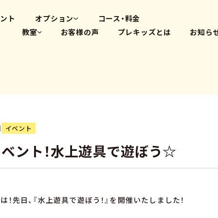
高畑教室
大府体操教室
ベント
オプション
コース・料金
教室
お客様の声
プレキッズとは
お知ら
体操教室
英会話(PLS)
藤が丘教室
プログラミング
覚王山教室
瑞穂教室
高畑教室
大府体操教室
日
イベント
ベント！水上遊具で遊ぼう☆
は！先日、『水上遊具で遊ぼう！』を開催いたしました！