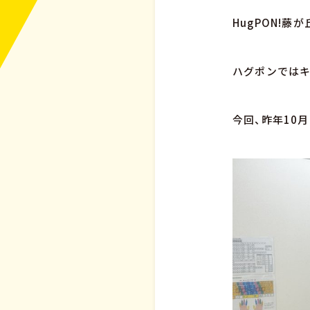
HugPON!藤
ハグポンでは
今回、昨年10