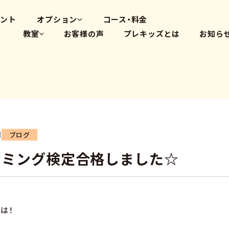
高畑教室
大府体操教室
ベント
オプション
コース・料金
教室
お客様の声
プレキッズとは
お知ら
体操教室
英会話(PLS)
藤が丘教室
プログラミング
覚王山教室
瑞穂教室
高畑教室
大府体操教室
日
ブログ
ラミング検定合格しました☆
は！