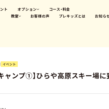
高畑教室
大府体操教室
ベント
オプション
コース・料金
教室
お客様の声
プレキッズとは
お知ら
体操教室
英会話(PLS)
藤が丘教室
プログラミング
覚王山教室
瑞穂教室
高畑教室
大府体操教室
日
イベント
キャンプ①】ひらや高原スキー場に
彡