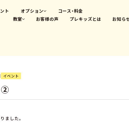
高畑教室
大府体操教室
ベント
オプション
コース・料金
教室
お客様の声
プレキッズとは
お知ら
体操教室
英会話(PLS)
藤が丘教室
プログラミング
覚王山教室
瑞穂教室
高畑教室
大府体操教室
日
イベント
ー②
りました。