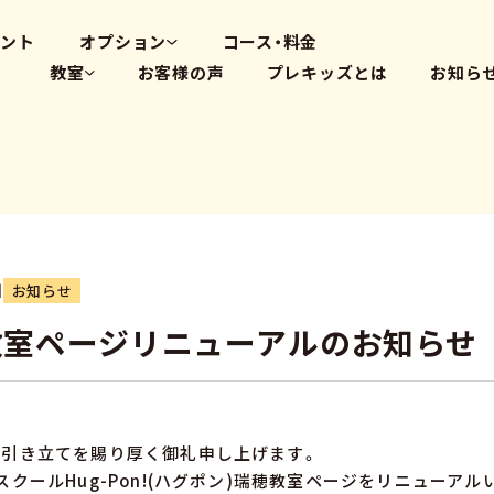
高畑教室
大府体操教室
ベント
オプション
コース・料金
教室
お客様の声
プレキッズとは
お知ら
体操教室
英会話(PLS)
藤が丘教室
プログラミング
覚王山教室
瑞穂教室
高畑教室
大府体操教室
日
お知らせ
教室ページリニューアルのお知らせ
お引き立てを賜り厚く御礼申し上げます。
スクールHug-Pon!(ハグポン)瑞穂教室ページをリニューアル