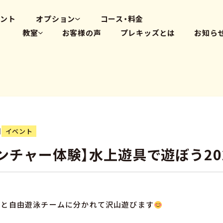
高畑教室
大府体操教室
ベント
オプション
コース・料金
教室
お客様の声
プレキッズとは
お知ら
体操教室
英会話(PLS)
藤が丘教室
プログラミング
覚王山教室
瑞穂教室
高畑教室
大府体操教室
日
イベント
ンチャー体験】水上遊具で遊ぼう20
ムと自由遊泳チームに分かれて沢山遊びます