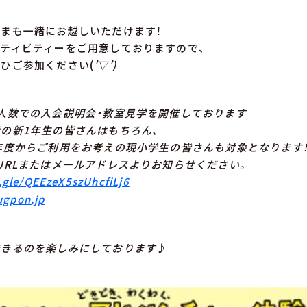
まも一緒にお越しいただけます！
ティビティーをご用意しておりますので、
ひご参加ください(
’▽’)
人数での入会説明会・教室見学を開催しております
の新1年生の皆さんはもちろん、
年度からご利用をお考えの現小学生の皆さんも対象となります
URLまたはメールアドレスよりお知らせください。
.gle/QEEzeX5szUhcfiLj6
gpon.jp
できるのを楽しみにしております
♪