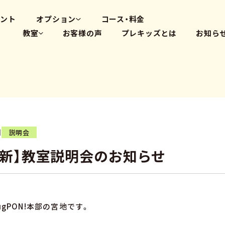
高畑教室
大府体操教室
ベント
オプション
コース・料金
教室
お客様の声
プレキッズとは
お知ら
体操教室
英会話(PLS)
藤が丘教室
プログラミング
覚王山教室
瑞穂教室
高畑教室
大府体操教室
日
説明会
8更新】教室説明会のお知らせ
ugPON!本部の宮地です。