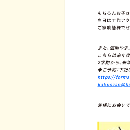
もちろんお子さ
当日は工作アク
ご家族皆様でぜ
また、個別や少
こちらは来年度
2学期から、来
◆ご予約：下記
https://forms
kakuozan@hu
皆様にお会い