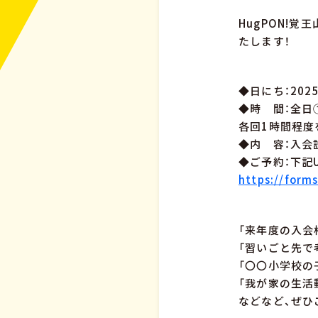
HugPON!
たします！
◆日にち：2025
◆時 間：
各回1時間程度
◆内 容：入会
◆ご予約：下記
https://form
「来年度の入会
「習いごと先で
「〇〇小学校の
「我が家の生活
などなど、ぜひ