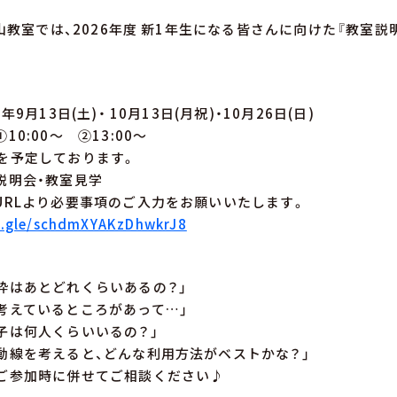
覚王山教室では、2026年度 新1年生になる皆さんに向けた『教室
年9月13日(土)・ 10月13日(月祝)・10月26日(日)
全日①10:00～ ②13:00～
を予定しております。
説明会・教室見学
URLより必要事項のご入力をお願いいたします。
s.gle/schdmXYAKzDhwkrJ8
枠はあとどれくらいあるの？」
考えているところがあって…」
子は何人くらいいるの？」
動線を考えると、どんな利用方法がベストかな？」
ご参加時に併せてご相談ください♪