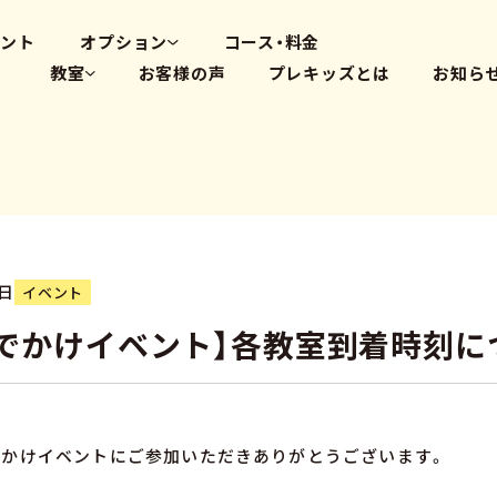
高畑教室
大府体操教室
ベント
オプション
コース・料金
教室
お客様の声
プレキッズとは
お知ら
体操教室
英会話(PLS)
藤が丘教室
プログラミング
覚王山教室
瑞穂教室
高畑教室
大府体操教室
4日
イベント
でかけイベント】各教室到着時刻に
でかけイベントにご参加いただきありがとうございます。