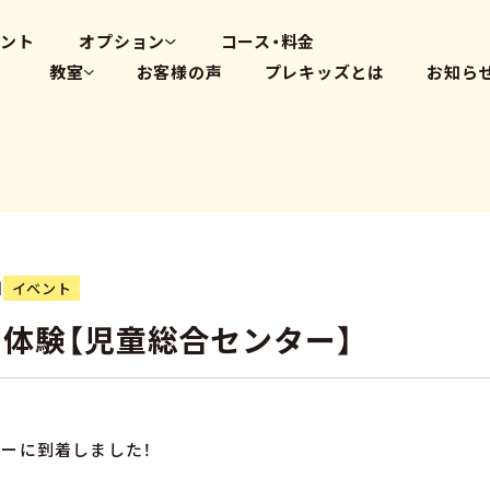
高畑教室
大府体操教室
ベント
オプション
コース・料金
教室
お客様の声
プレキッズとは
お知ら
体操教室
英会話(PLS)
藤が丘教室
プログラミング
覚王山教室
瑞穂教室
高畑教室
大府体操教室
日
イベント
体験【児童総合センター】
ーに到着しました！