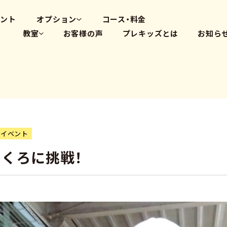
高畑教室
大府体操教室
ベント
オプション
コース・料金
教室
お客様の声
プレキッズとは
お知ら
体操教室
英会話(PLS)
藤が丘教室
プログラミング
覚王山教室
瑞穂教室
高畑教室
大府体操教室
イベント
くろに挑戦！