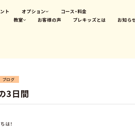
高畑教室
大府体操教室
ベント
オプション
コース・料金
教室
お客様の声
プレキッズとは
お知ら
体操教室
英会話(PLS)
藤が丘教室
プログラミング
覚王山教室
瑞穂教室
高畑教室
大府体操教室
ブログ
の3日間
ちは！