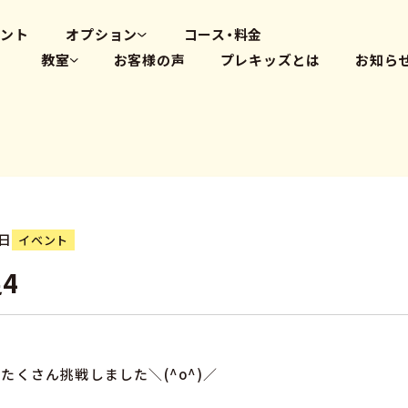
高畑教室
大府体操教室
ベント
オプション
コース・料金
教室
お客様の声
プレキッズとは
お知ら
体操教室
英会話(PLS)
藤が丘教室
プログラミング
覚王山教室
瑞穂教室
高畑教室
大府体操教室
0日
イベント
4
たくさん挑戦しました＼(^o^)／