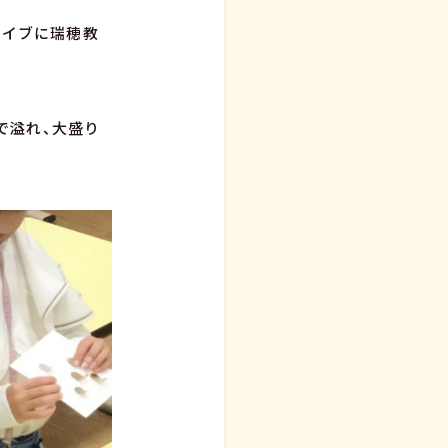
スイブに瑞穂教
で溢れ、大盛り
！