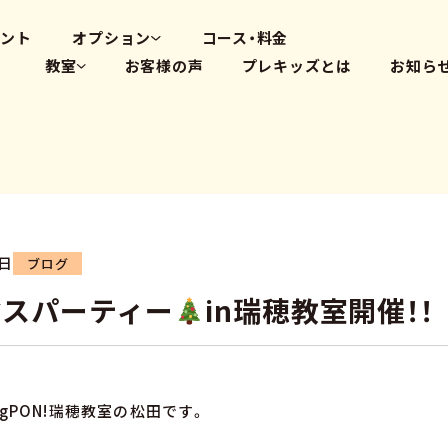
高畑教室
大府体操教室
ベント
オプション
コース・料金
教室
お客様の声
プレキッズとは
お知ら
体操教室
英会話(PLS)
藤が丘教室
プログラミング
覚王山教室
瑞穂教室
高畑教室
大府体操教室
5日
ブログ
マスパーティー
in瑞穂教室開催！！
gPON!瑞穂教室の松田です。