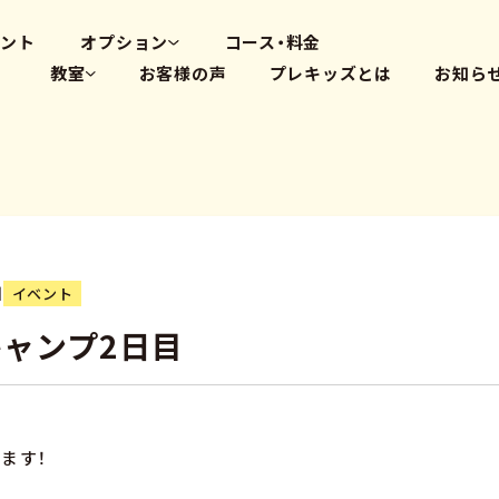
高畑教室
大府体操教室
ベント
オプション
コース・料金
教室
お客様の声
プレキッズとは
お知ら
体操教室
英会話(PLS)
藤が丘教室
プログラミング
覚王山教室
瑞穂教室
高畑教室
大府体操教室
日
イベント
ャンプ2日目
ます！