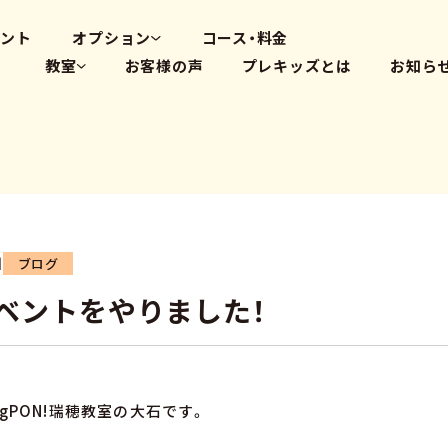
高畑教室
大府体操教室
ベント
オプション
コース・料金
教室
お客様の声
プレキッズとは
お知ら
体操教室
英会話(PLS)
藤が丘教室
プログラミング
覚王山教室
瑞穂教室
高畑教室
大府体操教室
日
ブログ
ベントをやりました！
gPON!瑞穂教室の大石です。