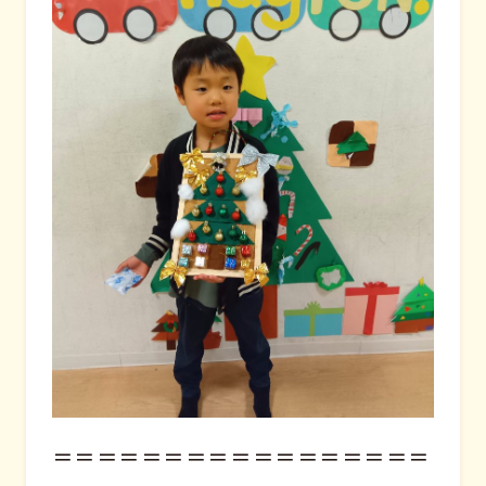
＝＝＝＝＝＝＝＝＝＝＝＝＝＝＝＝＝