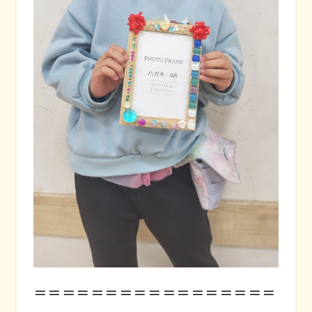
＝＝＝＝＝＝＝＝＝＝＝＝＝＝＝＝＝