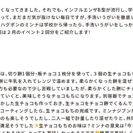
くなってきました。それでも、インフルエンザB型が流行し、
って、まだまだ気が抜けない毎日ですが、手洗いうがいを徹底
ハグポンのミンナは学校から帰ったら、手洗いうがいをしっ
回は２月のイベント２回分をご紹介します！
】
は、切り餅1個分・板チョコ１枚分を使って、３個の生チョコも
餅に牛乳を入れてレンジで温めます。柔らかくなった餅を混ぜ
力も必要なので少し苦戦していましたが、柔らかくした餅にチ
ていくと、美味しそうなチョコもちになります。別容器でチョ
かした生チョコも作っておき、生チョコをチョコ餅でくるんで
コーティングしたら、生チョコもちの完成です。ミンナジブン
のも楽しそうでしたし、二人一組で計量したり混ぜたりと、共
も満足そうでした
生チョコもちのお味は？ミンナの意見は「今
てくれるほど、とっても美味しかったそうです
簡単で美味しく