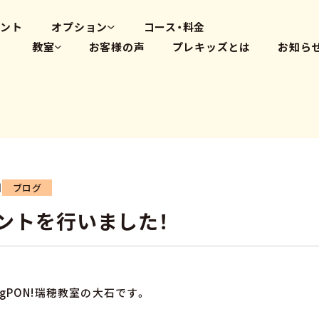
高畑教室
大府体操教室
ベント
オプション
コース・料金
教室
お客様の声
プレキッズとは
お知ら
体操教室
英会話(PLS)
藤が丘教室
プログラミング
覚王山教室
瑞穂教室
高畑教室
大府体操教室
日
ブログ
ントを行いました！
gPON!瑞穂教室の大石です。