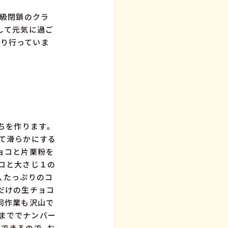
学級閉鎖のクラ
して元気に過ご
かり行っていま
ちを作ります。
て滑らかにする
ョコと片栗粉を
コと大さじ１の
、たっぷりのコ
だけの生チョコ
同作業も沢山で
まででナンバー
できるので、お